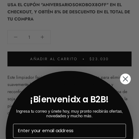
USA EL CUPÓN "ANIVERSARIOSOKOBOX8OFF" EN EL
CHECKOUT, Y OBTÉN 8% DE DESCUENTO EN EL TOTAL DE
TU COMPRA
AÑADIR AL CARRITO
$23.030
Este limpiador facial lechoso es tu aliado perfecto para eliminar
suavemente la suciedad y el maquillaje, mientras hidrata y
reconforta la piel. Su fórmula única, enriquecida con proteína de
¡Bienvenidx a B2B!
soja y Derma-Cleara, está especialmente diseñada para calmar la
piel sensible al instante, dejándola suave, hidratada y
Ingresa tu correo y únete hoy, muy pronto recibirás ofertas,
completamente calmada.
novedades y mucho más.
Ideal para quienes buscan una limpieza profunda que respete el
equilibrio de la piel, manteniendo la sensación de frescura y