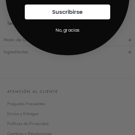
confort. ¡Dile adiós a la irritación y disfruta de una piel suave y
equilibrada todos los días!
Suscribirse
Tamaño: 200 ml
No, gracias
Modo de Uso
Ingredientes
ATENCIÓN AL CLIENTE
Preguntas Frecuentes
Envíos y Entregas
Políticas de Privacidad
Cambios y Devoluciones