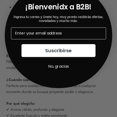
¡Bienvenidx a B2B!
Notas de salida: Cálidas y especiadas, ofreciendo una
entrada intrigante y envolvente.
Ingresa tu correo y únete hoy, muy pronto recibirás ofertas,
novedades y mucho más.
Notas de corazón: Rica mezcla de notas florales y ahumadas,
aportando profundidad y un carácter distintivo.
Notas de fondo: Maderas ricas y toques de ámbar,
proporcionando una estela intensa y duradera.
Suscribirse
Estilo e inspiración:
PRIDE está inspirada en la fuerza y la elegancia del hombre
No, gracias
moderno, reflejando su personalidad auténtica y su ambición.
¿Cuándo usarla?
Perfecta para eventos formales, celebraciones o cualquier
momento donde se busque proyectar poder y elegancia.
Por qué elegirla:
✔ Aroma cálido, profundo y elegante
✔ Excelente fijación y estela envolvente