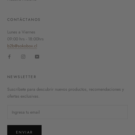
CONTÁCTANOS
Lunes a Viernes
09:00 hrs - 18:00hrs
b2b@sokobox.cl
NEWSLETTER
Suscríbete para descubrir nuevos productos, recomendaciones y
ofertas exclusivas.
ENVIAR