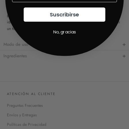
¿Lo mejor? Puedes elegir entre tonos con acabado semi-mate,
Suscribirse
perfectos para un look difuminado y sofisticado, o semi-glow,
ideales para quienes buscan unos labios jugosos y luminosos con
un toque de frescura.
No, gracias
Modo de uso
Ingredientes
ATENCIÓN AL CLIENTE
Preguntas Frecuentes
Envíos y Entregas
Políticas de Privacidad