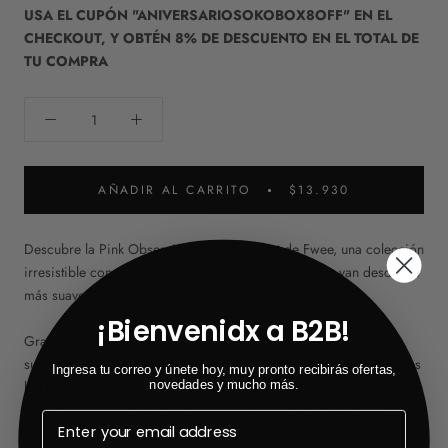
USA EL CUPÓN "ANIVERSARIOSOKOBOX8OFF" EN EL
CHECKOUT, Y OBTÉN 8% DE DESCUENTO EN EL TOTAL DE
TU COMPRA
AÑADIR AL CARRITO
$13.930
Descubre la Pink Obsession Stay-fit Lip Tint de Fwee, una colección
irresistible con 20 tonos de rosa cálidos y fríos, que van desde los
más suaves y delicados hasta los más vibrantes e intensos.
¡Bienvenidx a B2B!
Gracias a su textura ligera y cómoda, esta tinta se funde
suavemente con los labios, logrando un efecto natural tipo “my lips
Ingresa tu correo y únete hoy, muy pronto recibirás ofertas,
novedades y mucho más.
but better”. Su fórmula está enriquecida con extracto de manzanilla
y ácido hialurónico, lo que permite mantener la hidratación y
frescura sin comprometer la duración del color.