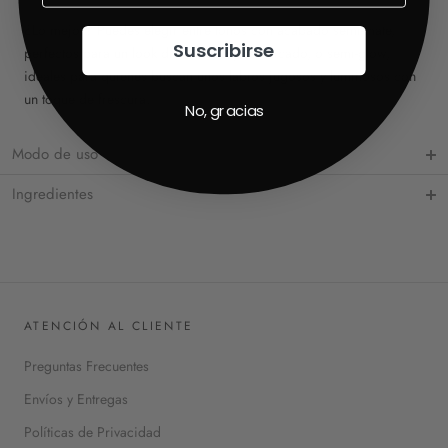
¿Lo mejor? Puedes elegir entre tonos con acabado semi-mate,
Suscribirse
perfectos para un look difuminado y sofisticado, o semi-glow,
ideales para quienes buscan unos labios jugosos y luminosos con
un toque de frescura.
No, gracias
Modo de uso
Ingredientes
ATENCIÓN AL CLIENTE
Preguntas Frecuentes
Envíos y Entregas
Políticas de Privacidad