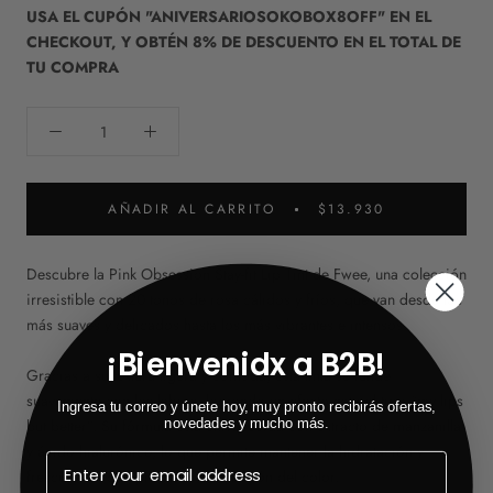
USA EL CUPÓN "ANIVERSARIOSOKOBOX8OFF" EN EL
CHECKOUT, Y OBTÉN 8% DE DESCUENTO EN EL TOTAL DE
TU COMPRA
AÑADIR AL CARRITO
$13.930
Descubre la Pink Obsession Stay-fit Lip Tint de Fwee, una colección
irresistible con 20 tonos de rosa cálidos y fríos, que van desde los
más suaves y delicados hasta los más vibrantes e intensos.
¡Bienvenidx a B2B!
Gracias a su textura ligera y cómoda, esta tinta se funde
suavemente con los labios, logrando un efecto natural tipo “my lips
Ingresa tu correo y únete hoy, muy pronto recibirás ofertas,
novedades y mucho más.
but better”. Su fórmula está enriquecida con extracto de manzanilla
y ácido hialurónico, lo que permite mantener la hidratación y
frescura sin comprometer la duración del color.