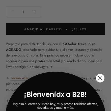
AÑADIR AL CARRITO
$13.993
Prepárate para disfrutar del sol con el
Kit Solar Travel Size
AGRADO
, diseñado para cuidar tu piel antes, durante y después
de la exposición solar. Este práctico neceser incluye todo lo
necesario para una
protección total
y cuidado diario, ideal para
llevar contigo a donde vayas. ✈️
🔹
Loción Aftersun Hidrocalmante
(100ml)
: Calma y repara la
piel después de la exposición al sol, gracias a su fórmula
enriquecida con aloe vera. Deja tu piel hidratada, suave y fresca.
¡Bienvenidx a B2B!
🔹
Crema Solar SPF50
(100ml)
: Protección alta contra los rayos
Ingresa tu correo y únete hoy, muy pronto recibirás ofertas,
UVA/UVB. Perfecta para el rostro y cuerpo, cuida tu piel mientras
novedades y mucho más.