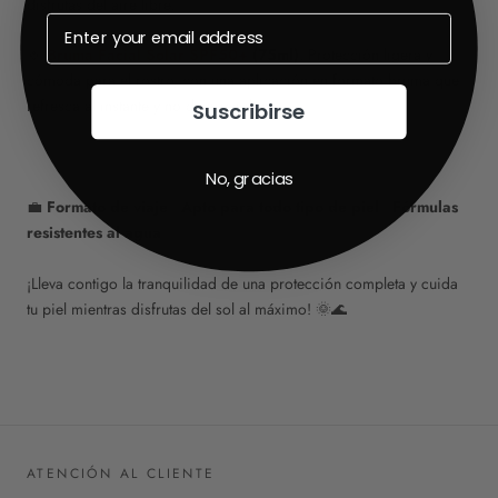
disfrutas del aire libre.
🔹
Bruma Facial Solar SPF50+
(75ml)
: Protección ligera y
cómoda para el rostro, con una aplicación en formato bruma que
refresca al instante y no deja residuos.
Suscribirse
No, gracias
💼
Formato de viaje
|
Apto para todo tipo de piel
|
Fórmulas
resistentes al agua
¡Lleva contigo la tranquilidad de una protección completa y cuida
tu piel mientras disfrutas del sol al máximo! 🌞🌊
ATENCIÓN AL CLIENTE