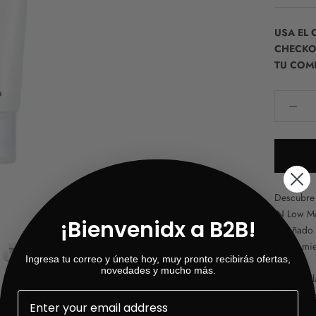
USA EL
CHECKOU
TU COM
Descubre 
IN Low Mo
¡Bienvenidx a B2B!
diseñado 
rostro mi
Ingresa tu correo y únete hoy, muy pronto recibirás ofertas,
novedades y mucho más.
Su fórmul
no solo r
piel, brin