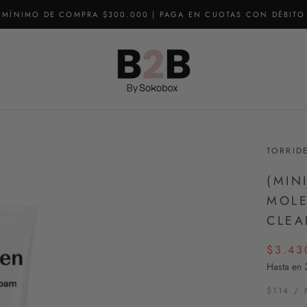
MÍNIMO DE COMPRA $300.000 | PAGA EN CUOTAS CON DÉBITO
TORRID
(MIN
MOLE
CLEA
$3.43
Hasta en 
$114
/