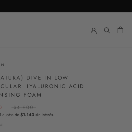
EN
IATURA) DIVE IN LOW
CULAR HYALURONIC ACID
NSING FOAM
0
$4.900
3 cuotas de
$1.143
sin interés.
ML