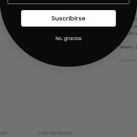
el proces
Suscribirse
Este limpi
entrega u
dejando u
No, gracias
Tamaño: 
COMPAR
ROS
CONTÁCTANOS