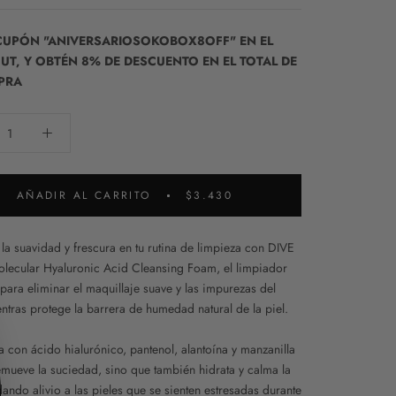
 CUPÓN "ANIVERSARIOSOKOBOX8OFF" EN EL
T, Y OBTÉN 8% DE DESCUENTO EN EL TOTAL DE
PRA
AÑADIR AL CARRITO
$3.430
la suavidad y frescura en tu rutina de limpieza con DIVE
lecular Hyaluronic Acid Cleansing Foam, el limpiador
para eliminar el maquillaje suave y las impurezas del
entras protege la barrera de humedad natural de la piel.
a con ácido hialurónico, pantenol, alantoína y manzanilla
emueve la suciedad, sino que también hidrata y calma la
dando alivio a las pieles que se sienten estresadas durante