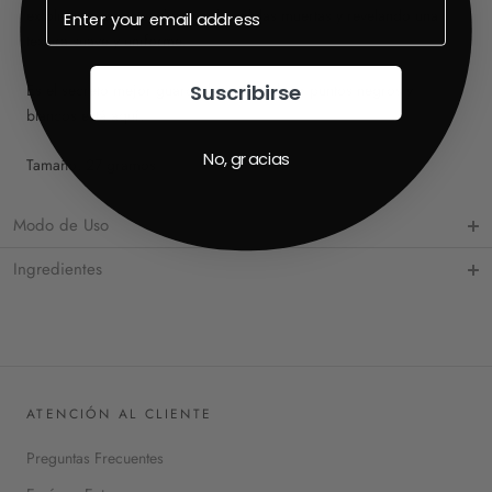
exfolia suavemente, eliminando células muertas y revelando una
textura suave y uniforme.
Suscribirse
Es el secreto mejor guardado para reducir puntos negros y
blancos está aquí.
No, gracias
Tamaño: 27 gramos
Modo de Uso
Ingredientes
ATENCIÓN AL CLIENTE
Preguntas Frecuentes