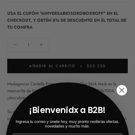
USA EL CUPÓN "ANIVERSARIOSOKOBOX8OFF" EN EL
CHECKOUT, Y OBTÉN 8% DE DESCUENTO EN EL TOTAL DE
TU COMPRA
AÑADIR AL CARRITO
$20.230
Madagascar Centella Poremizing Quick Clay Stick Mask es la
mascarilla de limpieza profunda más vendida de SKIN1004,
¡descubre por qué!
¡Bienvenidx a B2B!
Su práctico formato en barra facilita una aplicación rápida y sin
complicaciones, ideal para incorporar fácilmente en tu rutina. Con
Ingresa tu correo y únete hoy, muy pronto recibirás ofertas,
una fórmula calmante a base de centella asiática y cinco tipos de
novedades y mucho más.
arcillas, absorbe el exceso de sebo mientras el polvo de frijol rojo