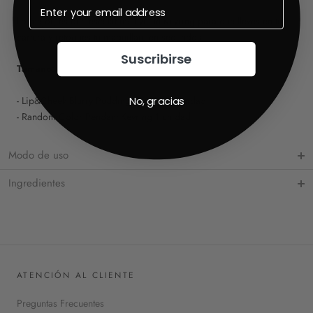
Lo mejor, es que este kit incluye un Keyring para que lleves en tu
cartera y retoques tu maquillaje en segundos.
Suscribirse
Tamaño:
No, gracias
- Lip&Cheek Blurry Pudding Pot 4g x 1 unidad
- Random Color Pendant Keyring 1 unidad
Modo de uso
Ingredientes
ATENCIÓN AL CLIENTE
Preguntas Frecuentes