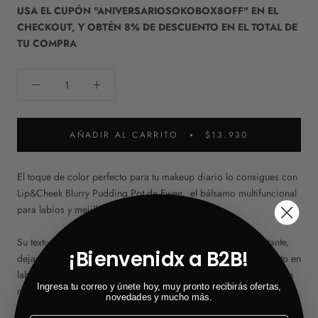
USA EL CUPÓN "ANIVERSARIOSOKOBOX8OFF" EN EL
CHECKOUT, Y OBTÉN 8% DE DESCUENTO EN EL TOTAL DE
TU COMPRA
AÑADIR AL CARRITO
$13.930
El toque de color perfecto para tu makeup diario lo consigues con
Lip&Cheek Blurry Pudding Pot de Fwee, el bálsamo multifuncional
para labios y mejillas más trendy del k-beauty.
Su textura tipo pudding es súper suave y se aplica en un instante,
¡Bienvenidx a B2B!
dejando un acabado mate y difuminado perfecto para usar tanto en
labios como en mejillas. Además, cada uno está enriquecido con
Ingresa tu correo y únete hoy, muy pronto recibirás ofertas,
manteca de cacao y extracto de agave tequilana, para mantener el
novedades y mucho más.
cuidado de la piel, mientras añade un toque de color irresistible.