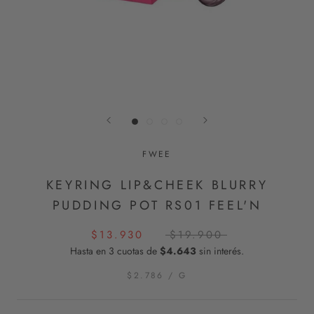
FWEE
KEYRING LIP&CHEEK BLURRY
PUDDING POT RS01 FEEL'N
$13.930
$19.900
Hasta en 3 cuotas de
$4.643
sin interés.
$2.786
/
G