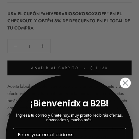
USA EL CUPÓN "ANIVERSARIOSOKOBOX8OFF" EN EL
CHECKOUT, Y OBTÉN 8% DE DESCUENTO EN EL TOTAL DE
TU COMPRA
AÑADIR AL CARRITO
$11.130
Aceite labial con color que proporciona un brillo radiante y un
efecto voluminizador dual. Su fórmula, enriquecida con aceites
botánicos y extractos de frutas como la mora y el arándano, junto
¡Bienvenidx a B2B!
con el exclusivo extracto de zafiro, hidrata profundamente la
delicada piel de los labios.
Ingresa tu correo y únete hoy, muy pronto recibirás ofertas,
novedades y mucho más.
Además, ayuda a prevenir la sequedad y descamación, dejando
los labios visiblemente más rellenos, suaves y jugosos.