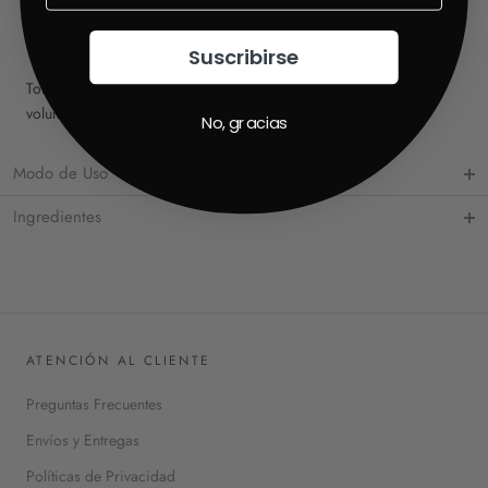
Tamaño: 4 grs.
Suscribirse
Tono: 00 Frozen Berry: brillo con destellos fríos y efecto
voluminizador máximo.
No, gracias
Modo de Uso
Ingredientes
ATENCIÓN AL CLIENTE
Preguntas Frecuentes
Envíos y Entregas
Políticas de Privacidad