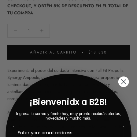
CHECKOUT, Y OBTÉN 8% DE DESCUENTO EN EL TOTAL DE
TU COMPRA
AÑADIR AL CARRITO
$18.830
Experimenta el poder del cuidado intensivo con Full Fit Propolis
Synergy Ampoule, una ampolla con un 83.3% para proporcionar
luminosidad, nutrición, más todo el poder antioxidante y
antinflamatorio que beneficia a las pieles más deshidratadas,
enrojecidas u opacas.
¡Bienvenidx a B2B!
Además, cuenta con ácido hialurónico y pantenol para mantener el
Ingresa tu correo y únete hoy, muy pronto recibirás ofertas,
novedades y mucho más.
equilibrio en los niveles de hidratación, que, junto a una textura
ligera le han permitido convertirse en unos de los best-seller de
Cosrx para conseguir una piel resplandeciente, saludable y