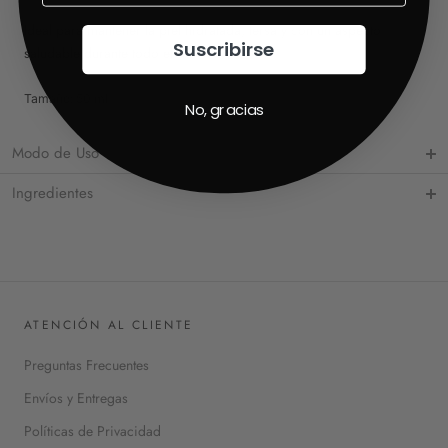
Ideal para mantener la piel hidratada, tersa y con un aspecto
Suscribirse
saludable durante todo el día.
Tamaño:
50
ml
No, gracias
Modo de Uso
Ingredientes
ATENCIÓN AL CLIENTE
Preguntas Frecuentes
Envíos y Entregas
Políticas de Privacidad