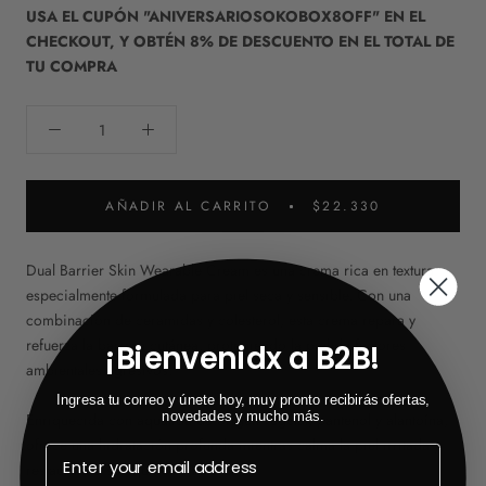
USA EL CUPÓN "ANIVERSARIOSOKOBOX8OFF" EN EL
CHECKOUT, Y OBTÉN 8% DE DESCUENTO EN EL TOTAL DE
TU COMPRA
AÑADIR AL CARRITO
$22.330
Dual Barrier Skin Wearable Cream es una crema rica en textura
especialmente formulada para piel seca y sensible. Con una
combinación de ceramidas y colesterol, esta crema repara y
refuerza la barrera cutánea, protegiendo la piel de factores
¡Bienvenidx a B2B!
ambientales agresivos.
Ingresa tu correo y únete hoy, muy pronto recibirás ofertas,
novedades y mucho más.
Enriquecida con aquatida de origen vegetal, pantenol y alantoína,
ofrece una hidratación profunda mientras calma la piel irritada y
restaurando su equilibrio natural.