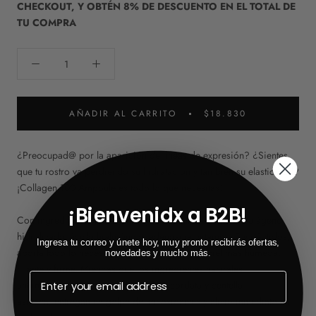
CHECKOUT, Y OBTÉN 8% DE DESCUENTO EN EL TOTAL DE
TU COMPRA
AÑADIR AL CARRITO
$18.830
¿Preocupad@ por la aparición de líneas de expresión? ¿Sientes
que tu rostro va perdiendo su hidratación y también su elasticidad?
¡Collagen 100 Ampoule es todo lo que necesitas!
¡Bienvenidx a B2B!
Con ingredientes humectantes y reafirmantes como el colágeno
hidrolizado, ácido hialurónico, adenosina, vitamina E y péptidos,
Ingresa tu correo y únete hoy, muy pronto recibirás ofertas,
aporta todo lo necesario para conseguir una piel más húmeda,
novedades y mucho más.
tujente y firme. Mientras que los ingredientes naturales
antiinflamatorios como la houttuynia cordata y centella
asiática, entregan un golpe de antioxidantes y alivio inmediato en