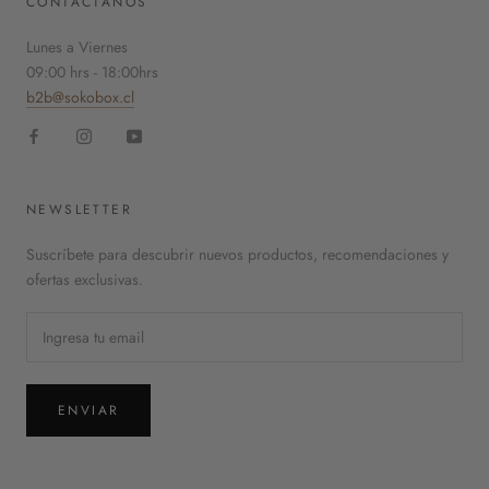
CONTÁCTANOS
Lunes a Viernes
09:00 hrs - 18:00hrs
b2b@sokobox.cl
NEWSLETTER
Suscríbete para descubrir nuevos productos, recomendaciones y
ofertas exclusivas.
ENVIAR