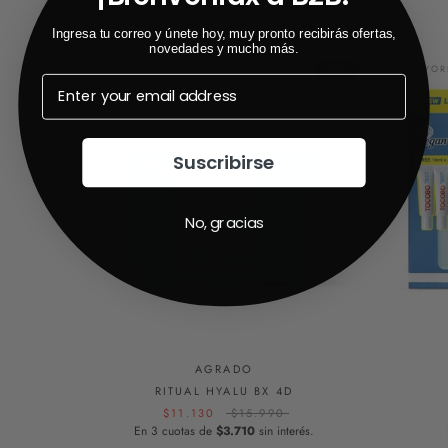
Ingresa tu correo y únete hoy, muy pronto recibirás ofertas,
novedades y mucho más.
-30%
MAYORISTA
MAYOR
Suscribirse
No, gracias
AGRADO
RITUAL HYALU BX 4D
$11.130
$15.990
En 3 cuotas de
$3.710
sin interés.