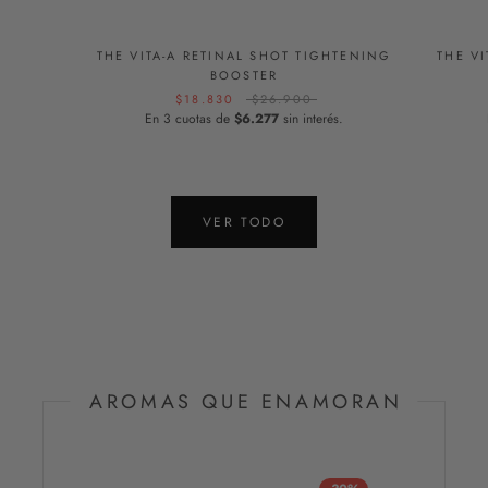
THE VITA-A RETINAL SHOT TIGHTENING
THE V
BOOSTER
$18.830
$26.900
En 3 cuotas de
$6.277
sin interés.
VER TODO
AROMAS QUE ENAMORAN