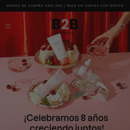
saltar
MÍNIMO DE COMPRA $300.000 | PAGA EN CUOTAS CON DÉBITO
al
contenido