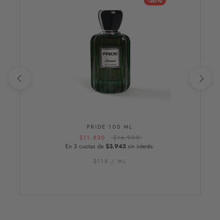
-30%
PRIDE 100 ML
$11.830
$16.900
En 3 cuotas de
$3.943
sin interés.
$118
/
ML