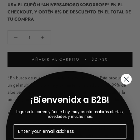
USA EL CUPÓN "ANIVERSARIOSOKOBOX8OFF" EN EL
CHECKOUT, Y OBTÉN 8% DE DESCUENTO EN EL TOTAL DE
TU COMPRA
AÑADIR AL CARRITO
$2.730
¿En busca de nuestro best-seller? ¡Aquí lo tienes! Este producto es
un gel multiuso hidratante y calmante, formulado con un 99% de
aloe vera fermentado puro. Suaviza, hidrata, y también calma la
¡Bienvenidx a B2B!
piel después de la exposición al sol, depilación o quemaduras.
Ingresa tu correo y únete hoy, muy pronto recibirás ofertas,
Está enriquecido con vitaminas A, B y C, centella asiática, extractos
novedades y mucho más.
de pepino y sandía, y por si fuera poco, puede ser utilizado en el
rostro, cuerpo y cabello. Aloe 99% Soothing Gel se ha convertido
en uno de los más vendidos en el mundo entero, y aún no pruebas,