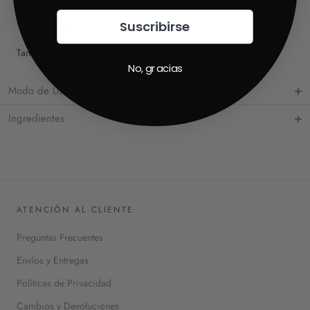
¡te lo recomendamos a ojos cerrados! Apto para cualquier edad y
tipo de piel.
Suscribirse
Tamaño: 55ml
No, gracias
Modo de Uso
Ingredientes
ATENCIÓN AL CLIENTE
Preguntas Frecuentes
Envíos y Entregas
Políticas de Privacidad
Cambios y Devoluciones