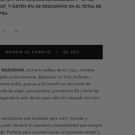
T, Y OBTÉN 8% DE DESCUENTO EN EL TOTAL DE
PRA
AÑADIR AL CARRITO
$6.993
E SILICONAS.
Activa la belleza de tus rizos, mientras
 pelo profundamente, dejándolo sin frizz, brillante y
ante el día, gracias a los beneficios del aceite de
ceite de argán, aminoácidos, provitamina B5 y leche de
egiendo tu pelo de los rayos del sol y dejando tus rizos
.
 revitalizante está diseñado para nutrir, hidratar y
tu pelo, dándole la suavidad y manejabilidad que siempre
do. Perfecto para quienes buscan un producto versátil y