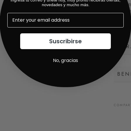
efectivo 
novedades y mucho más.
capilar a
250 ml
Suscribirse
CAR
No, gracias
BEN
COMPAR