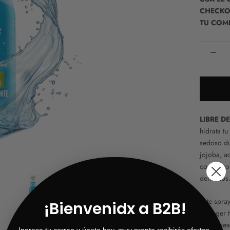
CHECKOU
TU COM
LIBRE D
hidrata tu
sedoso dur
jojoba, a
coco, prot
definidos
Este spray
¡Bienvenidx a B2B!
proteger 
has desea
Ingresa tu correo y únete hoy, muy pronto recibirás ofertas,