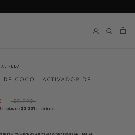
PAL PELO
 DE COCO - ACTIVADOR DE
S
3
$9.990
3 cuotas de
$2.331
sin interés.
 CUPÓN "ANIVERSARIOSOKOBOX8OFF" EN EL