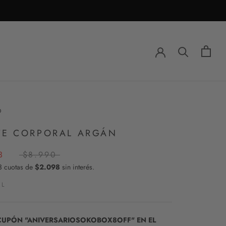
O
TE CORPORAL ARGÁN
3
$8.990
3 cuotas de
$2.098
sin interés.
ML
 CUPÓN "ANIVERSARIOSOKOBOX8OFF" EN EL