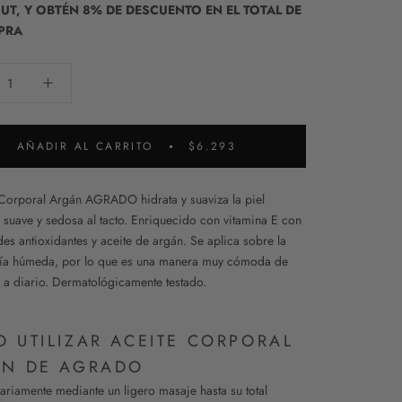
T, Y OBTÉN 8% DE DESCUENTO EN EL TOTAL DE
PRA
AÑADIR AL CARRITO
$6.293
 Corporal Argán AGRADO hidrata y suaviza la piel
 suave y sedosa al tacto. Enriquecido con vitamina E con
es antioxidantes y aceite de argán. Se aplica sobre la
vía húmeda, por lo que es una manera muy cómoda de
e a diario. Dermatológicamente testado.
 UTILIZAR ACEITE CORPORAL
N DE AGRADO
iariamente mediante un ligero masaje hasta su total