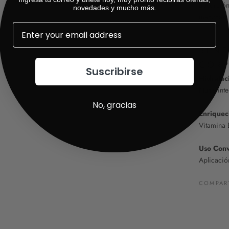
absorción
novedades y mucho más.
manchas.
BENE
CORP
Suscribirse
Hidratac
Nutre int
No, gracias
Enriquec
Vitamina E
Uso Conv
Aplicació
COMPAR