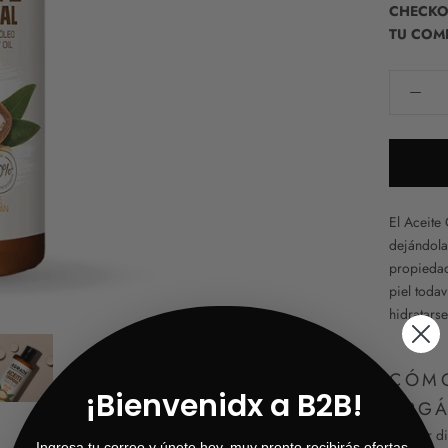
CHECKOU
TU COM
El Aceite
dejándola
propiedad
piel toda
hidratars
CÓMO
¡Bienvenidx a B2B!
ARGÁ
Aplicar d
Ingresa tu correo y únete hoy, muy pronto recibirás ofertas,