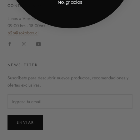
No, gracias
CONTÁCTANOS
Lunes a Viernes
09:00 hrs - 18:00hrs
b2b@sokobox.cl
NEWSLETTER
Suscríbete para descubrir nuevos productos, recomendaciones y
ofertas exclusivas.
ENVIAR